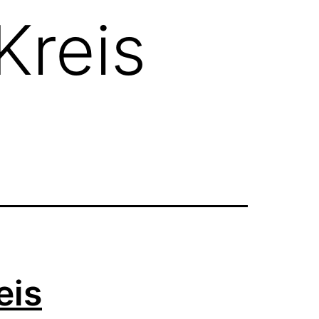
Kreis
eis