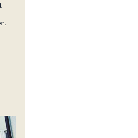
n
en.