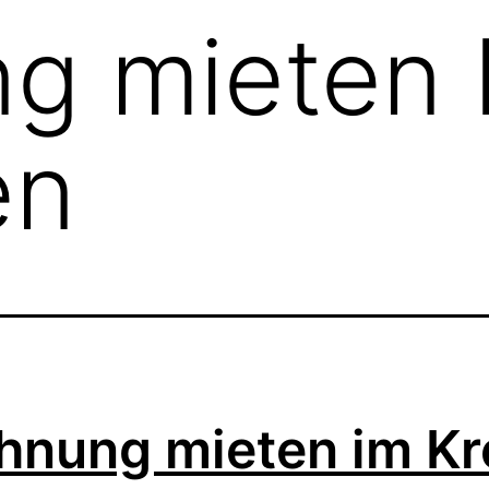
g mieten 
en
nung mieten im Kr