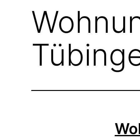
Wohnun
Tübing
Woh