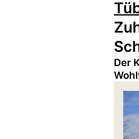
Tü
Zuh
Sch
Der K
Wohl