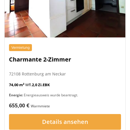
Vermietung
Charmante 2-Zimmer
72108 Rottenburg am Neckar
74,00 m²
Wfl.
2,0 Zi.
EBK
Energie:
Energieausweis wurde beantragt.
655,00 €
Warmmiete
Details ansehen