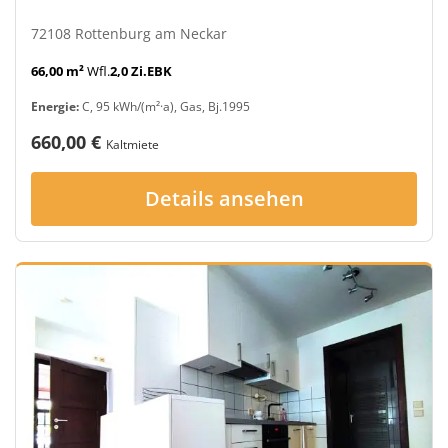
72108 Rottenburg am Neckar
66,00 m²
Wfl.
2,0 Zi.
EBK
Energie:
C, 95 kWh/(m²·a), Gas, Bj.1995
660,00 €
Kaltmiete
Details ansehen