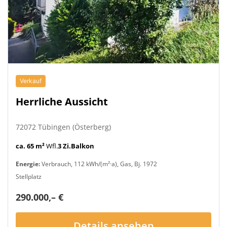
Verkauf
Herrliche Aussicht
72072 Tübingen (Österberg)
ca. 65 m²
Wfl.
3 Zi.
Balkon
Energie:
Verbrauch, 112 kWh/(m²·a), Gas, Bj. 1972
Stellplatz
290.000,– €
Details ansehen