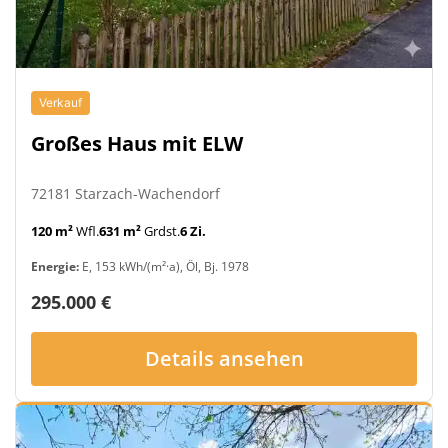
Verkauf
Großes Haus mit ELW
72181 Starzach-Wachendorf
120 m²
Wfl.
631 m²
Grdst.
6 Zi.
Energie:
E, 153 kWh/(m²·a), Öl, Bj. 1978
295.000 €
Details ansehen