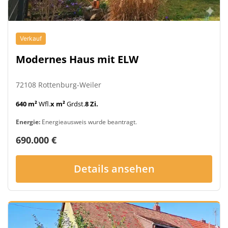
Verkauf
Modernes Haus mit ELW
72108 Rottenburg-Weiler
640 m²
Wfl.
x m²
Grdst.
8 Zi.
Energie:
Energieausweis wurde beantragt.
690.000 €
Details ansehen