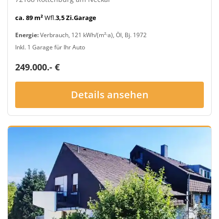
ca. 89 m²
Wfl.
3,5 Zi.
Garage
Energie:
Verbrauch, 121 kWh/(m²·a), Öl, Bj. 1972
Inkl. 1 Garage für Ihr Auto
249.000.- €
Details ansehen