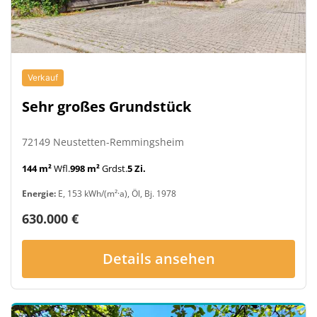
Verkauf
Sehr großes Grundstück
72149 Neustetten-Remmingsheim
144 m²
Wfl.
998 m²
Grdst.
5 Zi.
Energie:
E, 153 kWh/(m²·a), Öl, Bj. 1978
630.000 €
Details ansehen