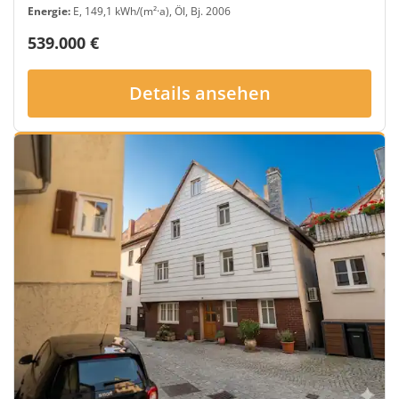
Energie:
E, 149,1 kWh/(m²·a), Öl, Bj. 2006
539.000 €
Details ansehen