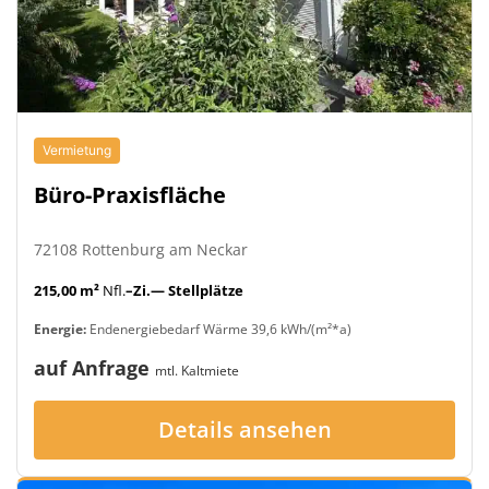
Vermietung
Büro-Praxisfläche
72108 Rottenburg am Neckar
215,00 m²
Nfl.
–Zi.
— Stellplätze
Energie:
Endenergiebedarf Wärme 39,6 kWh/(m²*a)
auf Anfrage
mtl. Kaltmiete
Details ansehen