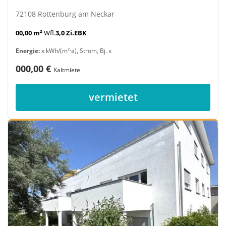
72108 Rottenburg am Neckar
00,00 m²
Wfl.
3,0 Zi.
EBK
Energie:
x kWh/(m²·a), Strom, Bj. x
000,00 €
Kaltmiete
vermietet