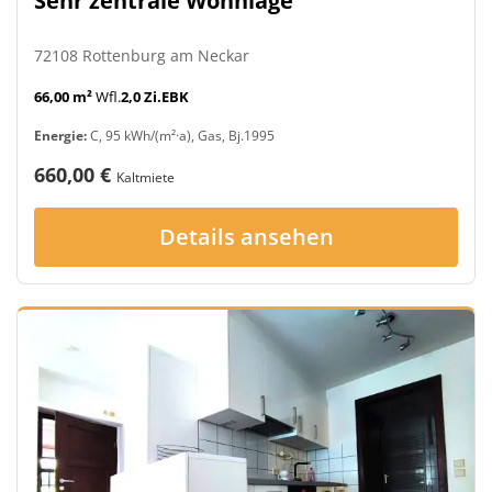
Sehr zentrale Wohnlage
72108 Rottenburg am Neckar
66,00 m²
Wfl.
2,0 Zi.
EBK
Energie:
C, 95 kWh/(m²·a), Gas, Bj.1995
660,00 €
Kaltmiete
Details ansehen