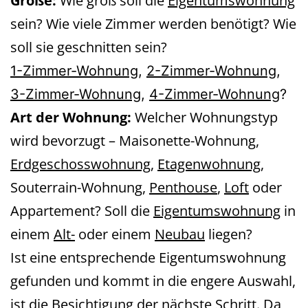
Größe:
Wie groß soll die
Eigentumswohnung
sein? Wie viele Zimmer werden benötigt? Wie
soll sie geschnitten sein?
1-Zimmer-Wohnung
,
2-Zimmer-Wohnung
,
3-Zimmer-Wohnung
,
4-Zimmer-Wohnung
?
Art der Wohnung:
Welcher Wohnungstyp
wird bevorzugt – Maisonette-Wohnung,
Erdgeschosswohnung
,
Etagenwohnung
,
Souterrain-Wohnung,
Penthouse
,
Loft
oder
Appartement? Soll die
Eigentumswohnung
in
einem
Alt-
oder einem
Neubau
liegen?
Ist eine entsprechende Eigentumswohnung
gefunden und kommt in die engere Auswahl,
ist die Besichtigung der nächste Schritt. Da