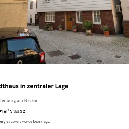
dthaus in zentraler Lage
ttenburg am Neckar
91 m²
Grdst.
5 Zi.
ergieausweis wurde beantragt.