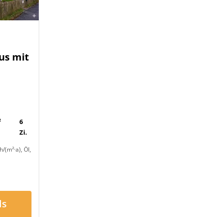
us mit
-
²
6
Zi.
/(m²·a), Öl,
ls