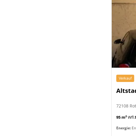
Verkauf
Altsta
72108 Ro
95 m²
Wfl.
Energie:
En