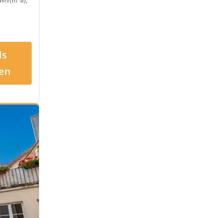
Wh/(m²·a),
ls
en