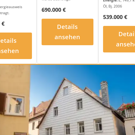
Energie:
E, 149,1 k
Öl, Bj. 2006
ergieausweis
690.000 €
tragt.
539.000 €
 €
Details
Detai
ansehen
etails
anseh
nsehen