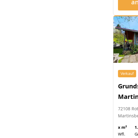
a
Verkauf
Grund
Marti
72108 Ro
Martinsb
x m²
1
Wfl.
G