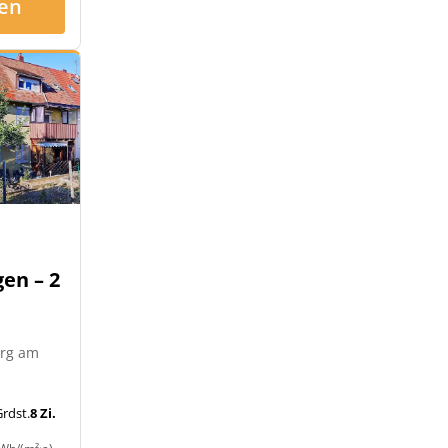
en
en – 2
urg am
rdst.
8 Zi.