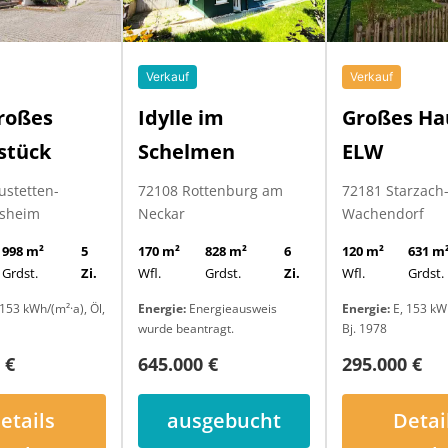
Verkauf
Verkauf
roßes
Großes Ha
Idylle im
stück
ELW
Schelmen
ustetten-
72181 Starzach
72108 Rottenburg am
sheim
Wachendorf
Neckar
998 m²
5
120 m²
631 m
170 m²
828 m²
6
Grdst.
Zi.
Wfl.
Grdst.
Wfl.
Grdst.
Zi.
153 kWh/(m²·a), Öl,
Energie:
E, 153 kWh
Energie:
Energieausweis
Bj. 1978
wurde beantragt.
 €
295.000 €
645.000 €
etails
Detai
ausgebucht