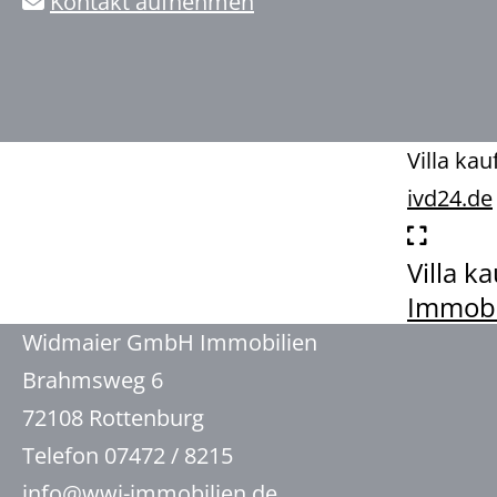
Kontakt aufnehmen
Villa ka
ivd24.de
Villa k
Immobi
Widmaier GmbH Immobilien
Brahmsweg 6
72108 Rottenburg
Telefon 07472 / 8215
info@wwi-immobilien.de