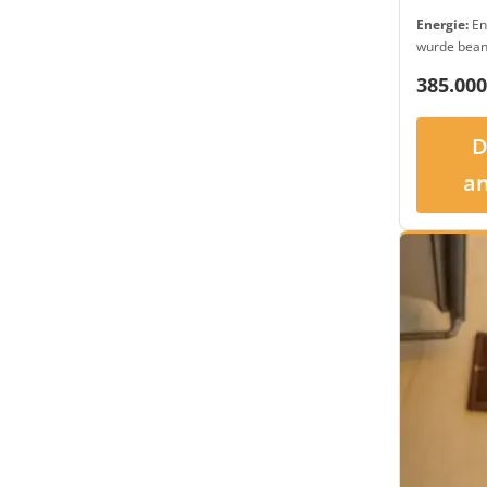
Energie:
En
wurde bean
385.000
D
a