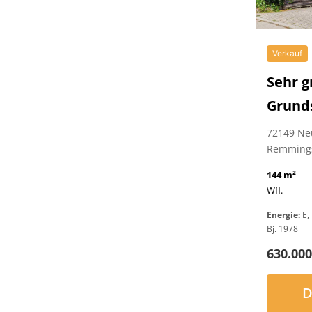
Verkauf
Sehr g
Grund
72149 Ne
Remming
144 m²
Wfl.
Energie:
E, 
Bj. 1978
630.000
D