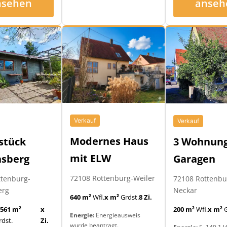
nsehen
anseh
Verkauf
Verkauf
Modernes Haus
3 Wohnung
stück
mit ELW
Garagen
nsberg
72108 Rottenburg-Weiler
72108 Rottenb
ttenburg-
Neckar
erg
640 m²
Wfl.
x m²
Grdst.
8 Zi.
200 m²
Wfl.
x m²
G
.561 m²
x
Energie:
Energieausweis
rdst.
Zi.
wurde beantragt.