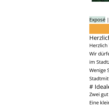
Exposé
Herzli
Herzlich
Wir dürf
im Stadt
Wenige S
Stadtmit
# Idea
Zwei gut
Eine kle