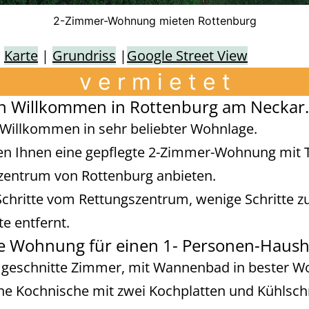
2-Zimmer-Wohnung mieten Rottenburg
|
Karte
|
Grundriss
|
Google Street View
v e r m i e t e t
ch Willkommen in Rottenburg am Neckar.
 Willkommen in sehr beliebter Wohnlage.
en Ihnen eine gepflegte 2-Zimmer-Wohnung mit 
zentrum von Rottenburg anbieten.
chritte vom Rettungszentrum, wenige Schritte z
te entfernt.
le Wohnung für einen 1- Personen-Hausha
 geschnitte Zimmer, mit Wannenbad in bester W
ine Kochnische mit zwei Kochplatten und Kühlsc