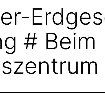
er-Erdges
g # Beim
gszentrum