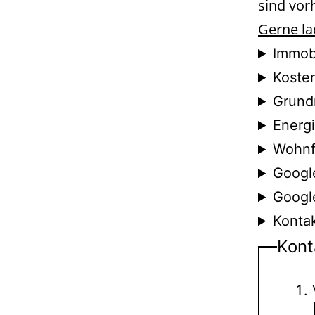
sind vor
Gerne la
Immobi
Koste
Grund
Energ
Wohnf
Googl
Googl
Konta
Kont