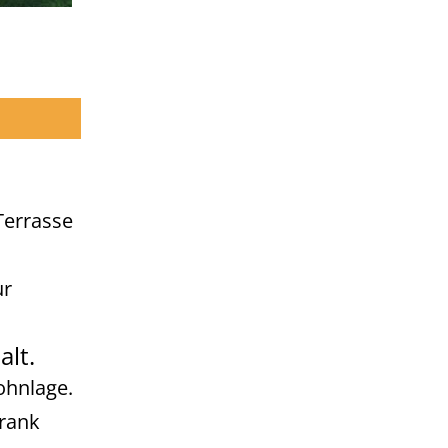
Terrasse
ur
lt.
ohnlage.
hrank