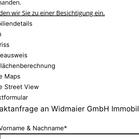
handen.
den wir Sie zu einer Besichtigung ein.
liendetails
n
riss
ieausweis
lächenberechnung
e Maps
e Street View
ktformular
aktanfrage an Widmaier GmbH Immobil
Vorname & Nachname*