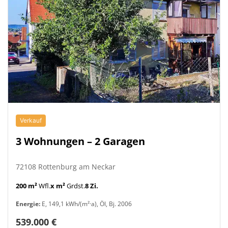
Verkauf
3 Wohnungen – 2 Garagen
72108 Rottenburg am Neckar
200 m²
Wfl.
x m²
Grdst.
8 Zi.
Energie:
E, 149,1 kWh/(m²·a), Öl, Bj. 2006
539.000 €