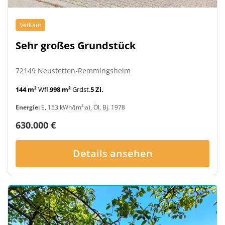
Verkauf
Sehr großes Grundstück
72149 Neustetten-Remmingsheim
144 m²
Wfl.
998 m²
Grdst.
5 Zi.
Energie:
E, 153 kWh/(m²·a), Öl, Bj. 1978
630.000 €
Details ansehen