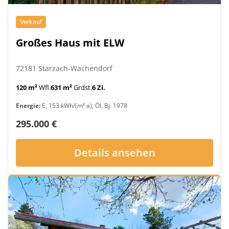
Verkauf
Großes Haus mit ELW
72181 Starzach-Wachendorf
120 m²
Wfl.
631 m²
Grdst.
6 Zi.
Energie:
E, 153 kWh/(m²·a), Öl, Bj. 1978
295.000 €
Details ansehen