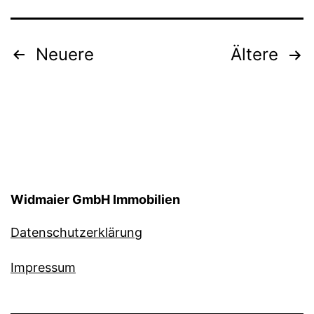
Seitennummerierung
Neuere
Ältere
der
Beiträge
Widmaier GmbH Immobilien
Datenschutzerklärung
Impressum