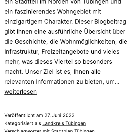
ein Stadtteil im Norden von Tübingen und
ein faszinierendes Wohngebiet mit
einzigartigem Charakter. Dieser Blogbeitrag
gibt Ihnen eine ausführliche Übersicht über
die Geschichte, die Wohnmöglichkeiten, die
Infrastruktur, Freizeitangebote und vieles
mehr, was dieses Viertel so besonders
macht. Unser Ziel ist es, Ihnen alle
Wald
relevanten Informationen zu bieten, um…
Ost
weiterlesen
Tüb
–
Veröffentlicht am
27. Juni 2022
Ein
Kategorisiert als
Landkreis Tübingen
umf
Verschlagwortet mit
Stadtplan Tübingen