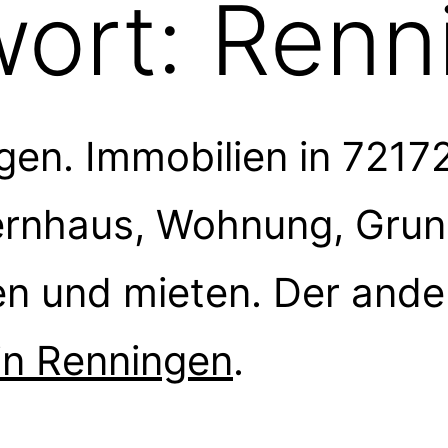
wort:
Renn
gen. Immobilien in 7217
ernhaus, Wohnung, Grun
en und mieten. Der ande
in Renningen
.