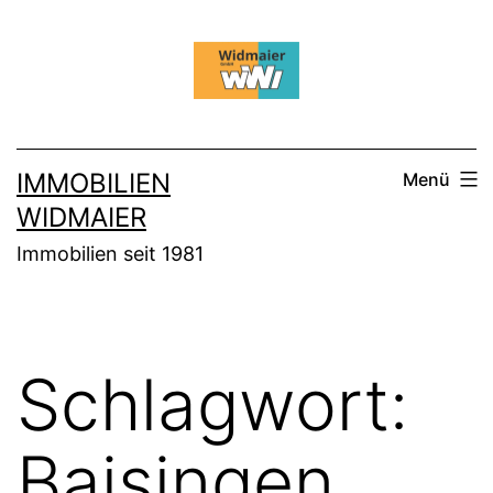
Zum
Inhalt
springen
IMMOBILIEN
Menü
WIDMAIER
Immobilien seit 1981
Schlagwort:
Baisingen