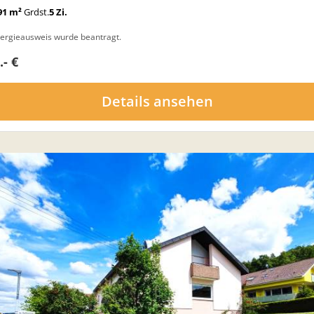
91 m²
Grdst.
5 Zi.
ergieausweis wurde beantragt.
.- €
Details ansehen