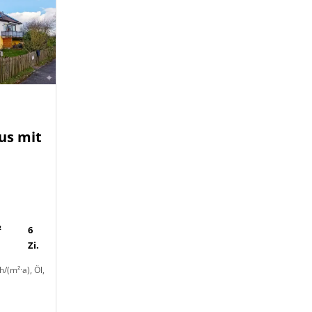
us mit
-
²
6
Zi.
/(m²·a), Öl,