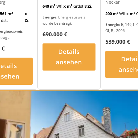
Neckar
erg
640 m²
Wfl.
x m²
Grdst.
8 Zi.
200 m²
Wfl.
x m²
G
.561 m²
x
Energie:
Energieausweis
rdst.
Zi.
wurde beantragt.
Energie:
E, 149,1 k
Öl, Bj. 2006
ergieausweis
690.000 €
tragt.
539.000 €
 €
Details
Detai
ansehen
etails
anseh
nsehen