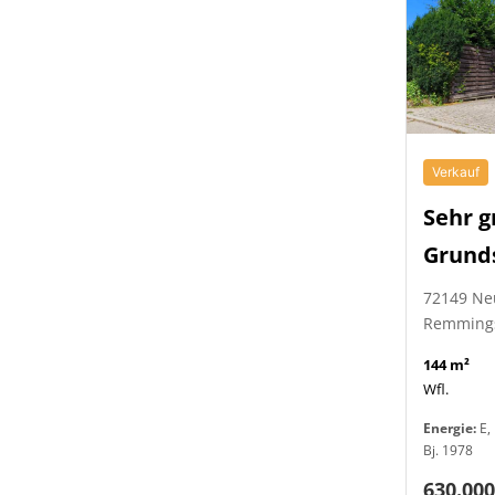
Verkauf
Sehr g
Grund
72149 Ne
Remming
144 m²
Wfl.
Energie:
E, 
Bj. 1978
630.000