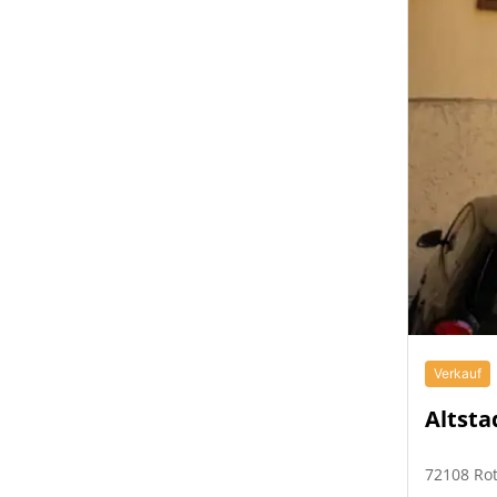
Verkauf
Altsta
72108 Ro