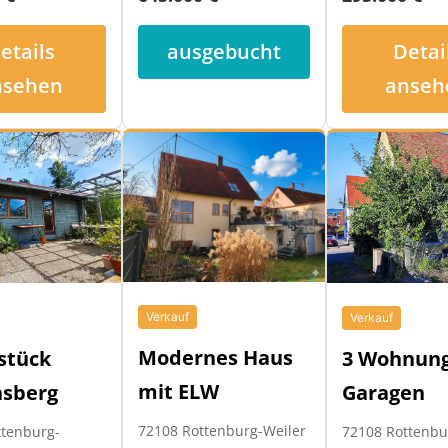
etails
Detai
ausgebucht
nsehen
anseh
Verkauf
Verkauf
Modernes Haus
3 Wohnung
stück
mit ELW
Garagen
nsberg
72108 Rottenburg-Weiler
72108 Rottenb
ttenburg-