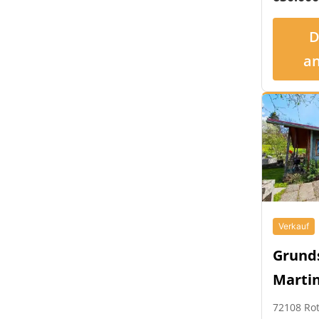
D
a
Verkauf
Grund
Marti
72108 Ro