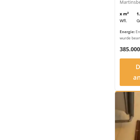
Martinsb
x m²
1
Wfl.
G
Energie:
En
wurde bean
385.000
D
a