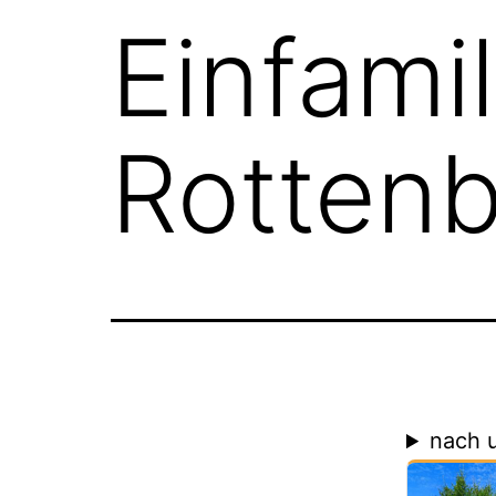
Einfami
Rotten
nach 