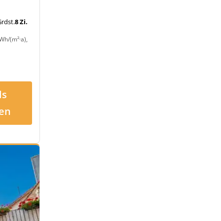
rdst.
8 Zi.
Wh/(m²·a),
ls
en