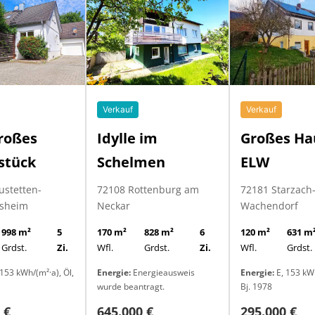
Verkauf
Verkauf
roßes
Großes Ha
Idylle im
stück
ELW
Schelmen
ustetten-
72181 Starzach
72108 Rottenburg am
sheim
Wachendorf
Neckar
998 m²
5
120 m²
631 m
170 m²
828 m²
6
Grdst.
Zi.
Wfl.
Grdst.
Wfl.
Grdst.
Zi.
153 kWh/(m²·a), Öl,
Energie:
E, 153 kWh
Energie:
Energieausweis
Bj. 1978
wurde beantragt.
 €
295.000 €
645.000 €