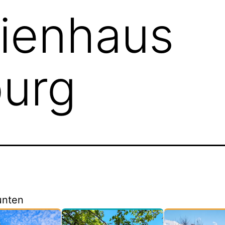
lienhaus
burg
unten