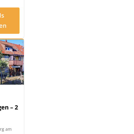
ls
en
en – 2
urg am