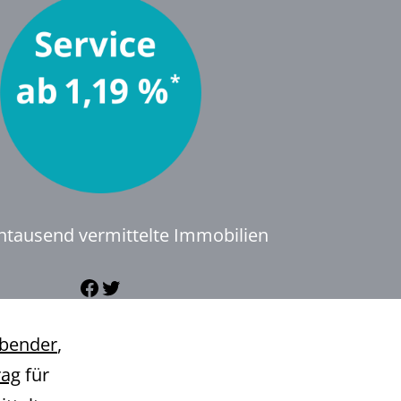
ntausend vermittelte Immobilien
Facebook
Twitter
ibender
,
rag
für