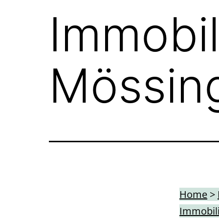
Immobil
Mössin
Home
>
Immobili