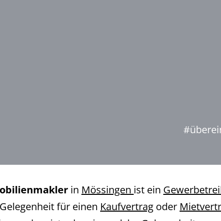
#überei
bilienmakler
in
Mössingen
ist ein
Gewerbetre
 Gelegenheit für einen
Kaufvertrag
oder
Mietvert