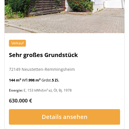
Verkauf
Sehr großes Grundstück
72149 Neustetten-Remmingsheim
144 m²
Wfl.
998 m²
Grdst.
5 Zi.
Energie:
E, 153 kWh/(m²·a), Öl, Bj. 1978
630.000 €
Details ansehen