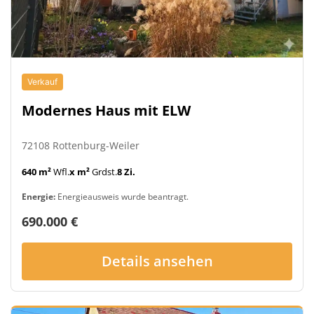
Verkauf
Modernes Haus mit ELW
72108 Rottenburg-Weiler
640 m²
Wfl.
x m²
Grdst.
8 Zi.
Energie:
Energieausweis wurde beantragt.
690.000 €
Details ansehen