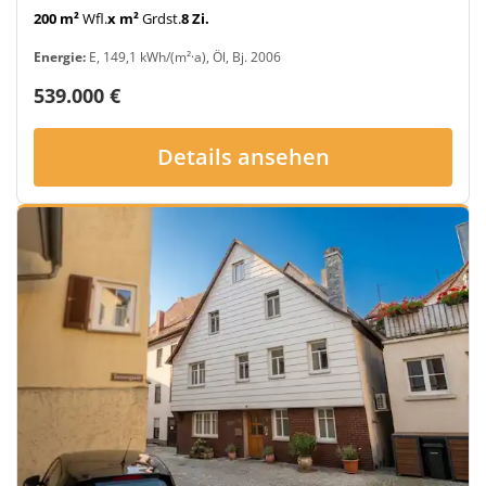
200 m²
Wfl.
x m²
Grdst.
8 Zi.
Energie:
E, 149,1 kWh/(m²·a), Öl, Bj. 2006
539.000 €
Details ansehen