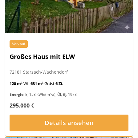
Verkauf
Großes Haus mit ELW
72181 Starzach-Wachendorf
120 m²
Wfl.
631 m²
Grdst.
6 Zi.
Energie:
E, 153 kWh/(m²·a), Öl, Bj. 1978
295.000 €
Details ansehen