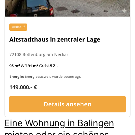
Verkauf
Altstadthaus in zentraler Lage
72108 Rottenburg am Neckar
95 m²
Wfl.
91 m²
Grdst.
5 Zi.
Energie:
Energieausweis wurde beantragt.
149.000.- €
Details ansehen
Eine Wohnung in Balingen
mieten
oder
ein schönes