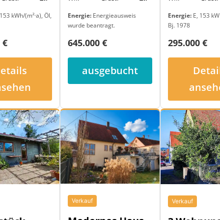
153 kWh/(m²·a), Öl,
Energie:
E, 153 kWh
Energie:
Energieausweis
Bj. 1978
wurde beantragt.
 €
295.000 €
645.000 €
etails
Detai
ausgebucht
nsehen
anseh
Verkauf
Verkauf