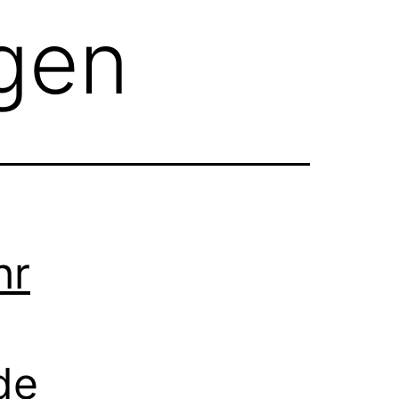
ngen
hr
de