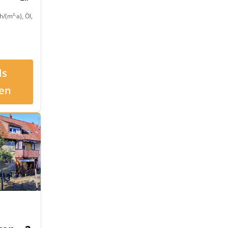
/(m²·a), Öl,
ls
en