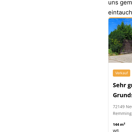
uns geme
eintauc
Verkauf
Sehr g
Grund
72149 Ne
Remming
144 m²
Wfl.