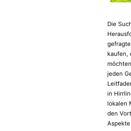
Die Such
Herausfo
gefragte
kaufen,
möchten 
jeden G
Leitfade
in Hirrl
lokalen 
den Vort
Aspekte 