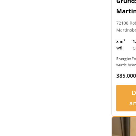
Grund
Marti
72108 Ro
Martinsb
x m²
1
Wfl.
G
Energie:
En
wurde bean
385.000
D
a