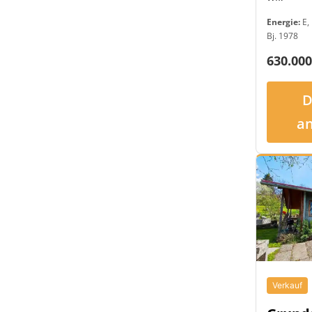
Energie:
E, 
Bj. 1978
630.000
D
a
Verkauf