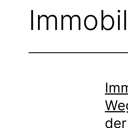
Immobil
Imm
Weg
der