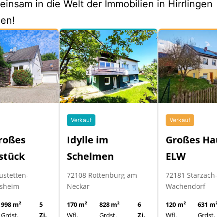
insam in die Welt der Immobilien in Hirrlingen
hen!
Verkauf
Verkauf
roßes
Großes Ha
Idylle im
stück
ELW
Schelmen
ustetten-
72181 Starzach
72108 Rottenburg am
sheim
Wachendorf
Neckar
998 m²
5
120 m²
631 m
170 m²
828 m²
6
Grdst.
Zi.
Wfl.
Grdst.
Wfl.
Grdst.
Zi.