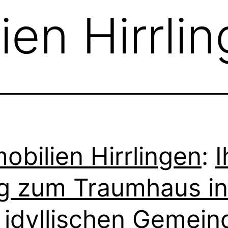
ien Hirrli
obilien Hirrlingen
:
I
 zum Traumhaus in
 idyllischen Gemein