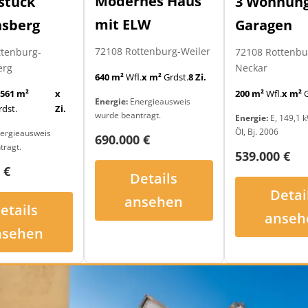
Modernes Haus
3 Wohnung
stück
mit ELW
Garagen
nsberg
72108 Rottenburg-Weiler
72108 Rottenb
ttenburg-
Neckar
erg
640 m²
Wfl.
x m²
Grdst.
8 Zi.
200 m²
Wfl.
x m²
G
.561 m²
x
Energie:
Energieausweis
rdst.
Zi.
wurde beantragt.
Energie:
E, 149,1 k
Öl, Bj. 2006
ergieausweis
690.000 €
tragt.
539.000 €
 €
Details
Detai
ansehen
etails
anseh
nsehen