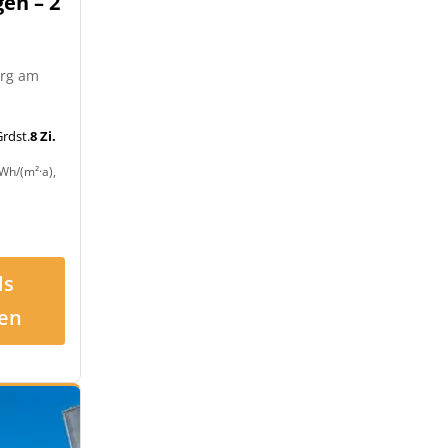
en – 2
urg am
rdst.
8 Zi.
Wh/(m²·a),
ls
en