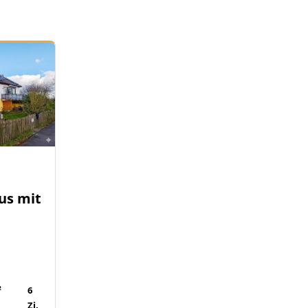
us mit
-
²
6
Zi.