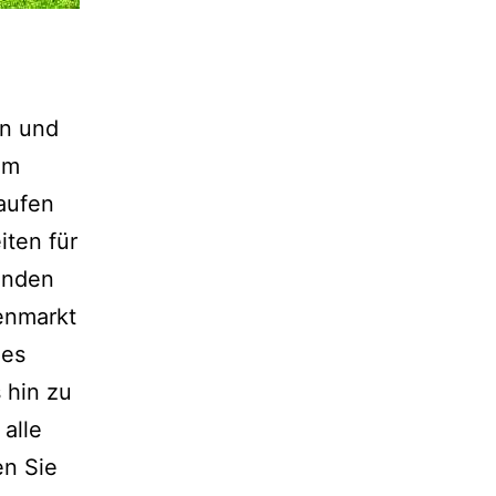
en und
im
aufen
iten für
enden
ienmarkt
des
 hin zu
alle
en Sie