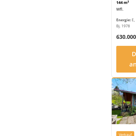
144 m²
Wfl.
Energie:
E, 
Bj. 1978
630.000
D
a
Verkauf