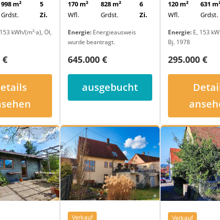
998 m²
5
120 m²
631 m
170 m²
828 m²
6
Grdst.
Zi.
Wfl.
Grdst.
Wfl.
Grdst.
Zi.
153 kWh/(m²·a), Öl,
Energie:
E, 153 kWh
Energie:
Energieausweis
Bj. 1978
wurde beantragt.
 €
295.000 €
645.000 €
etails
Detai
ausgebucht
nsehen
anseh
Verkauf
Verkauf