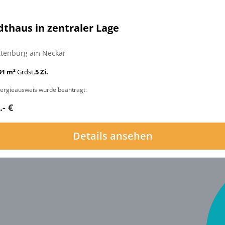
dthaus in zentraler Lage
ttenburg am Neckar
91 m²
Grdst.
5 Zi.
ergieausweis wurde beantragt.
.- €
Details ansehen