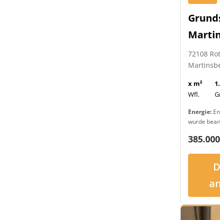
Grund
Marti
72108 Ro
Martinsb
x m²
1
Wfl.
G
Energie:
En
wurde bean
385.000
D
a