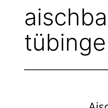
aischba
tübinge
Ais