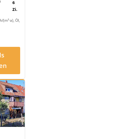
²
6
Zi.
/(m²·a), Öl,
ls
en