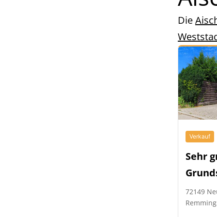
Die
Aisc
Weststa
Verkauf
Sehr g
Grund
72149 Ne
Remming