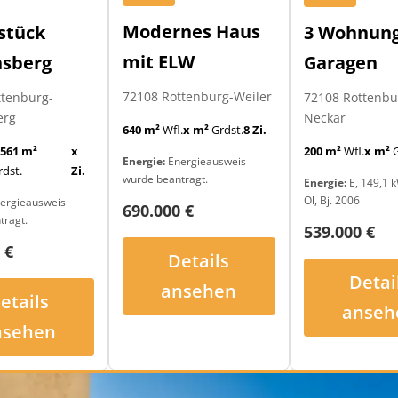
Modernes Haus
3 Wohnung
stück
mit ELW
Garagen
nsberg
72108 Rottenburg-Weiler
72108 Rottenb
ttenburg-
Neckar
erg
640 m²
Wfl.
x m²
Grdst.
8 Zi.
200 m²
Wfl.
x m²
G
.561 m²
x
Energie:
Energieausweis
rdst.
Zi.
wurde beantragt.
Energie:
E, 149,1 k
Öl, Bj. 2006
ergieausweis
690.000 €
tragt.
539.000 €
 €
Details
Detai
ansehen
etails
anseh
nsehen