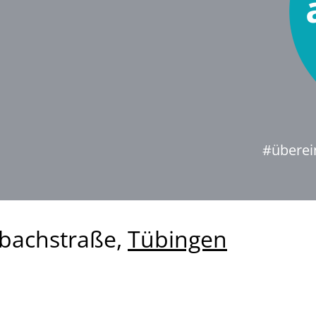
#überei
hbachstraße,
Tübingen