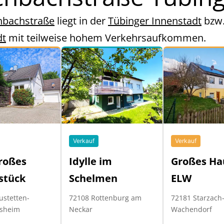
hbachstraße
liegt in der
Tübinger Innenstadt
bzw
dt
mit teilweise hohem Verkehrsaufkommen.
Verkauf
Verkauf
roßes
Großes Ha
Idylle im
stück
ELW
Schelmen
ustetten-
72181 Starzach
72108 Rottenburg am
sheim
Wachendorf
Neckar