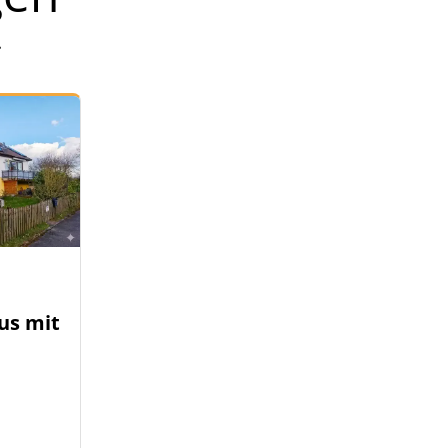
.
us mit
-