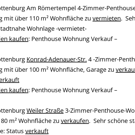
ottenburg Am Römertempel 4-Zimmer-Penthouse
 mit über 110 m² Wohnfläche zu
vermieten
. Se
tadtnahe Wohnlage -vermietet-
ien kaufen
: Penthouse Wohnung Verkauf –
ottenburg
Konrad-Adenauer-Str.
4 -Zimmer-Penth
 mit über 100 m² Wohnfläche, Garage zu
verkau
erkauft
ien kaufen
: Penthouse Wohnung Verkauf –
ottenburg
Weiler Straße
3-Zimmer-Penthouse-W
 80 m² Wohnfläche zu
verkaufen
. Sehr schöne s
e: Status
verkauft