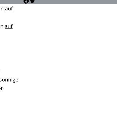
Facebook
Twitter
en
auf
en
auf
-
sonnige
t-