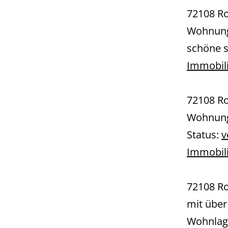
72108 R
Wohnung
schöne s
Immobil
72108 R
Wohnung
Status:
v
Immobil
72108 R
mit über
Wohnlag