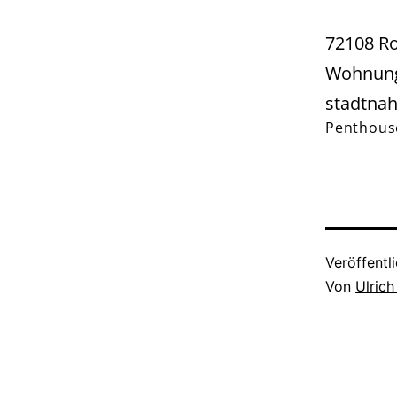
72108 R
Wohnung
stadtnah
Penthous
Veröffentl
Von
Ulric