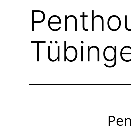
Pentho
Tübing
Pe