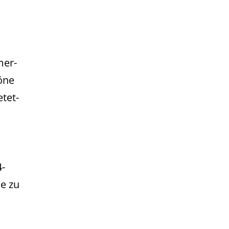
er-
öne
tet-
4-
e zu