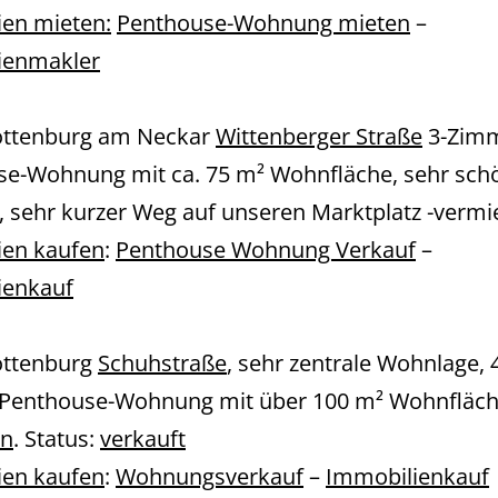
en mieten:
Penthouse-Wohnung mieten
–
ienmakler
ottenburg am Neckar
Wittenberger Straße
3-Zimm
se-Wohnung mit ca. 75 m² Wohnfläche, sehr sch
, sehr kurzer Weg auf unseren Marktplatz -vermie
ien kaufen
:
Penthouse Wohnung Verkauf
–
ienkauf
ottenburg
Schuhstraße
, sehr zentrale Wohnlage, 
Penthouse-Wohnung mit über 100 m² Wohnfläch
en
. Status:
verkauft
ien kaufen
:
Wohnungsverkauf
–
Immobilienkauf