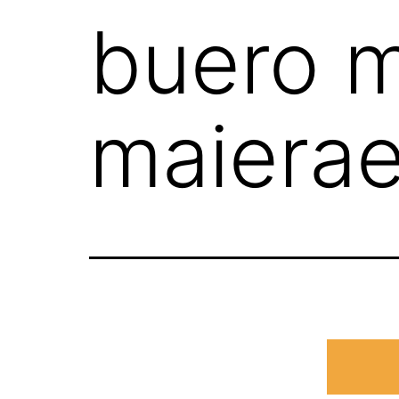
buero m
maierae